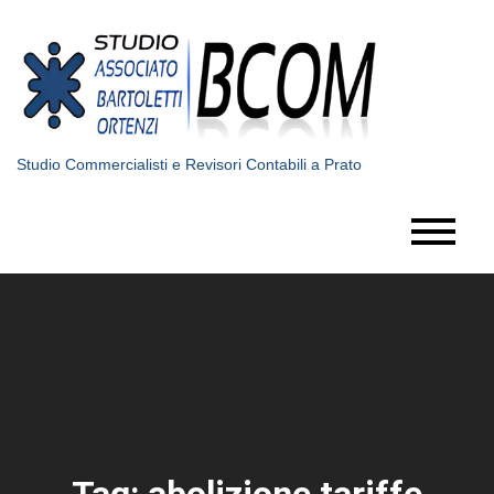
Skip
to
content
Studio Commercialisti e Revisori Contabili a Prato
Tag:
abolizione tariffe